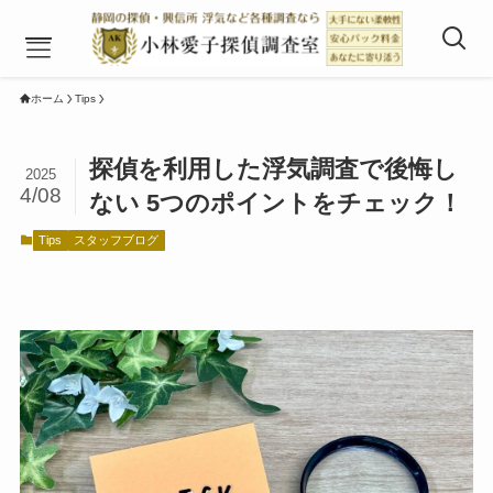
ホーム
Tips
調査サービス
探偵を利用した浮気調査で後悔し
2025
調査料金
4/08
ない 5つのポイントをチェック！
調査の流れ
よく頂くご質問
Tips
スタッフブログ
スタッフブログ
お客様の声
事務所概要
アクセス
お問い合わせ